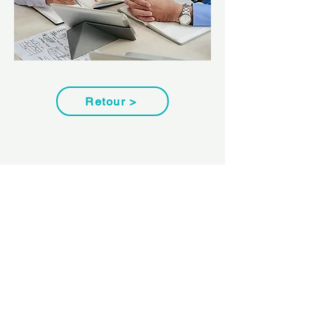
Retour >
Mentions légales
Politique de confidentialité
© 2025 DAMIE Distribution
d'appareils médicaux informatiques
électroniques - Une société du
groupe MP2S